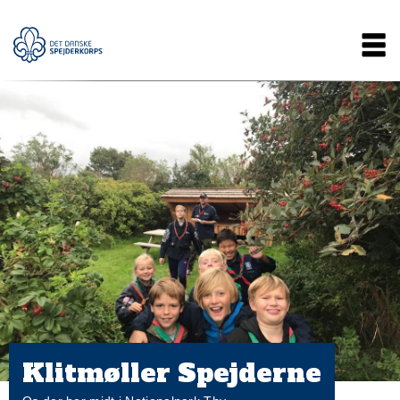
Gå
Main
til
hovedindhold
navigation
Klitmøller Spejderne