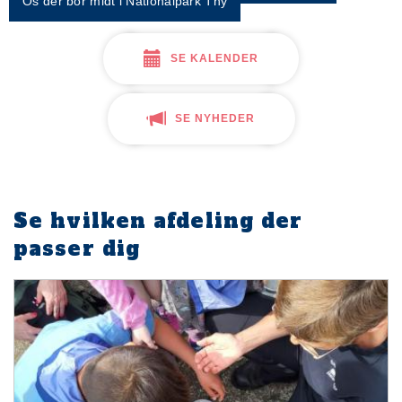
Os der bor midt i Nationalpark Thy
SE KALENDER
SE NYHEDER
Se hvilken afdeling der
passer dig